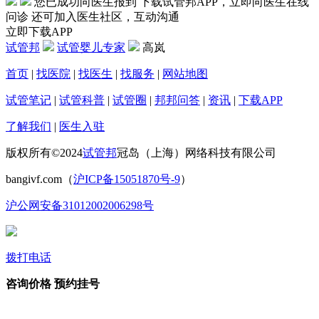
您已成功向医生报到
下载试管邦APP，立即向医生在线
问诊
还可加入医生社区，互动沟通
立即下载APP
试管邦
试管婴儿专家
高岚
首页
|
找医院
|
找医生
|
找服务
|
网站地图
试管笔记
|
试管科普
|
试管圈
|
邦邦问答
|
资讯
|
下载APP
了解我们
|
医生入驻
版权所有©2024
试管邦
冠岛（上海）网络科技有限公司
bangivf.com（
沪ICP备15051870号-9
）
沪公网安备31012002006298号
拨打电话
咨询价格
预约挂号