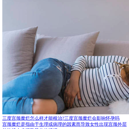
三度宫颈糜烂怎么样才能根治?三度宫颈糜烂会影响怀孕吗
宫颈糜烂是指由于生理或病理的因素而导致女性出现宫颈外层