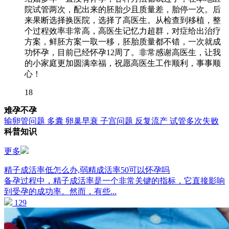
院试管两次，配出来的胚胎少且质量差，胎停一次。后
来果断选择换医院，选择了高医生。从检查到移植，整
个过程效率非常高，高医生记忆力超群，对症给出治疗
方案，鲜胚方案一取一移，胚胎质量都不错，一次就成
功怀孕，目前已经怀孕12周了。非常感谢高医生，让我
的小家庭更加圆满幸福，祝愿高医生工作顺利，事事顺
心！
18
难孕不孕
输卵管问题
多囊
卵巢早衰
子宫问题
反复流产
试管多次失败
科普知识
更多
精子成活率低怎么办,弱精成活率50可以怀孕吗
备孕过程中，精子成活率是一个非常关键的指标，它直接影响
到受孕的成功率。然而，有些...
129