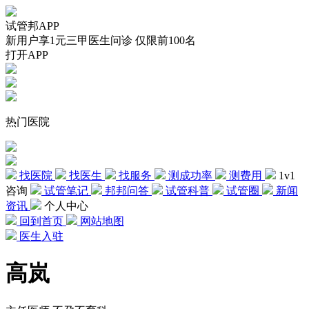
试管邦APP
新用户享1元三甲医生问诊 仅限前100名
打开APP
热门医院
找医院
找医生
找服务
测成功率
测费用
1v1
咨询
试管笔记
邦邦问答
试管科普
试管圈
新闻
资讯
个人中心
回到首页
网站地图
医生入驻
高岚