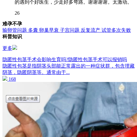
的遇到个好医生，少走好多弯路。谢谢谢谢。太激动。
26
难孕不孕
输卵管问题
多囊
卵巢早衰
子宫问题
反复流产
试管多次失败
科普知识
更多
隐匿性包茎手术会影响生育吗?隐匿性包茎手术可以报销吗
隐匿性包茎是指阴茎头部能正常露出的一种症状群，包含埋藏
阴茎，隐匿阴茎等。通常由于...
168