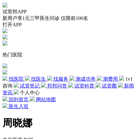
试管邦APP
新用户享1元三甲医生问诊 仅限前100名
打开APP
热门医院
找医院
找医生
找服务
测成功率
测费用
1v1
咨询
试管笔记
邦邦问答
试管科普
试管圈
新闻
资讯
个人中心
回到首页
网站地图
医生入驻
周晓娜