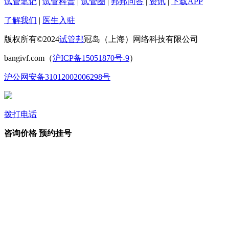
试管笔记
|
试管科普
|
试管圈
|
邦邦问答
|
资讯
|
下载APP
了解我们
|
医生入驻
版权所有©2024
试管邦
冠岛（上海）网络科技有限公司
bangivf.com（
沪ICP备15051870号-9
）
沪公网安备31012002006298号
拨打电话
咨询价格
预约挂号