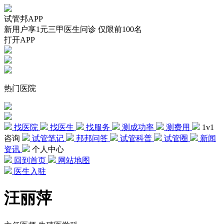
试管邦APP
新用户享1元三甲医生问诊 仅限前100名
打开APP
热门医院
找医院
找医生
找服务
测成功率
测费用
1v1
咨询
试管笔记
邦邦问答
试管科普
试管圈
新闻
资讯
个人中心
回到首页
网站地图
医生入驻
汪丽萍