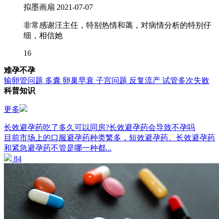
拟墨画扇
2021-07-07
非常感谢汪主任，特别热情和蔼，对病情分析的特别仔
细，相信她
16
难孕不孕
输卵管问题
多囊
卵巢早衰
子宫问题
反复流产
试管多次失败
科普知识
更多
长效避孕药吃了多久可以同房?长效避孕药会导致不孕吗
目前市场上的口服避孕药种类繁多，短效避孕药、长效避孕药
和紧急避孕药不管是哪一种都...
84