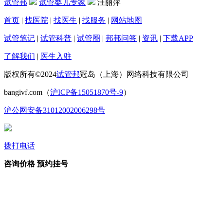
试管邦
试管婴儿专家
汪丽萍
首页
|
找医院
|
找医生
|
找服务
|
网站地图
试管笔记
|
试管科普
|
试管圈
|
邦邦问答
|
资讯
|
下载APP
了解我们
|
医生入驻
版权所有©2024
试管邦
冠岛（上海）网络科技有限公司
bangivf.com（
沪ICP备15051870号-9
）
沪公网安备31012002006298号
拨打电话
咨询价格
预约挂号