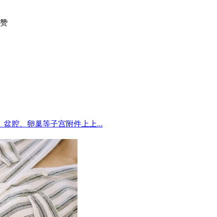
赞
腔、卵巢等子宫附件上上...