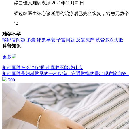
淳曲佳人难诉衷肠
2021年11月02日
经过韩医生细心诊断用药治疗后已完全恢复，给您无数个
14
难孕不孕
输卵管问题
多囊
卵巢早衰
子宫问题
反复流产
试管多次失败
科普知识
更多
附件囊肿怎么治疗?附件囊肿不能吃什么
附件囊肿是妇科常见的一种疾病，它通常指的是出现在输卵管、盆
200