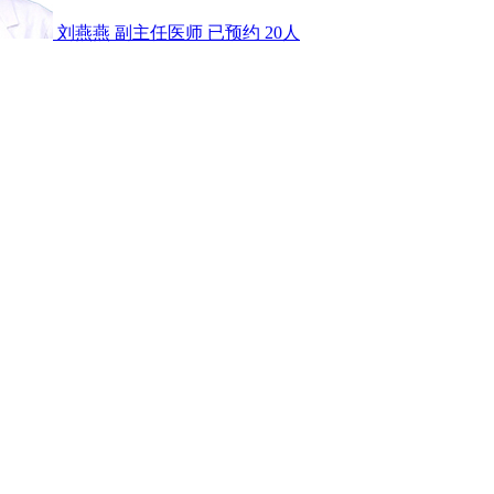
刘燕燕
副主任医师
已预约 20人