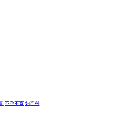
调
不孕不育
妇产科