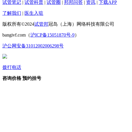
试管笔记
|
试管科普
|
试管圈
|
邦邦问答
|
资讯
|
下载APP
了解我们
|
医生入驻
版权所有©2024
试管邦
冠岛（上海）网络科技有限公司
bangivf.com（
沪ICP备15051870号-9
）
沪公网安备31012002006298号
拨打电话
咨询价格
预约挂号