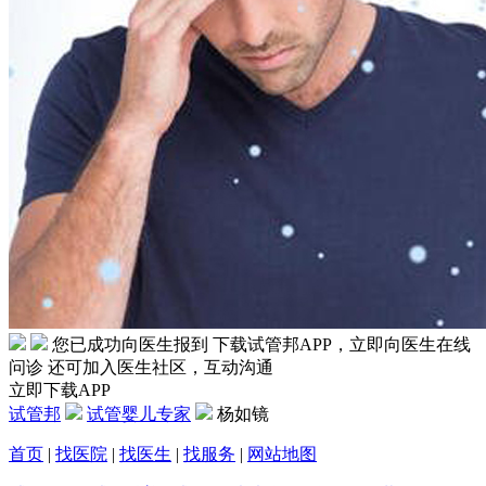
您已成功向医生报到
下载试管邦APP，立即向医生在线
问诊
还可加入医生社区，互动沟通
立即下载APP
试管邦
试管婴儿专家
杨如镜
首页
|
找医院
|
找医生
|
找服务
|
网站地图