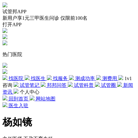
试管邦APP
新用户享1元三甲医生问诊 仅限前100名
打开APP
热门医院
找医院
找医生
找服务
测成功率
测费用
1v1
咨询
试管笔记
邦邦问答
试管科普
试管圈
新闻
资讯
个人中心
回到首页
网站地图
医生入驻
杨如镜