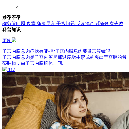
14
难孕不孕
输卵管问题
多囊
卵巢早衰
子宫问题
反复流产
试管多次失败
科普知识
更多
子宫内膜息肉症状有哪些?子宫内膜息肉要做宫腔镜吗
子宫内膜息肉是子宫内膜局部过度增生形成的突出于宫腔的带
蒂肿物，由子宫内膜腺体、间...
112