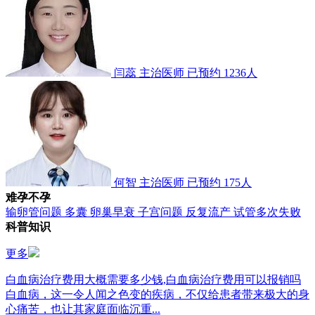
闫蕊
主治医师
已预约 1236人
何智
主治医师
已预约 175人
难孕不孕
输卵管问题
多囊
卵巢早衰
子宫问题
反复流产
试管多次失败
科普知识
更多
白血病治疗费用大概需要多少钱,白血病治疗费用可以报销吗
白血病，这一令人闻之色变的疾病，不仅给患者带来极大的身
心痛苦，也让其家庭面临沉重...