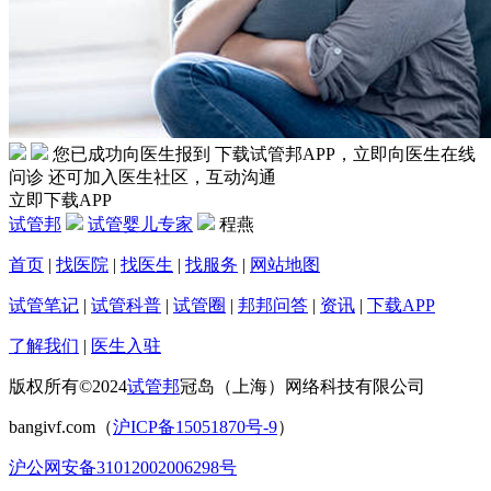
您已成功向医生报到
下载试管邦APP，立即向医生在线
问诊
还可加入医生社区，互动沟通
立即下载APP
试管邦
试管婴儿专家
程燕
首页
|
找医院
|
找医生
|
找服务
|
网站地图
试管笔记
|
试管科普
|
试管圈
|
邦邦问答
|
资讯
|
下载APP
了解我们
|
医生入驻
版权所有©2024
试管邦
冠岛（上海）网络科技有限公司
bangivf.com（
沪ICP备15051870号-9
）
沪公网安备31012002006298号