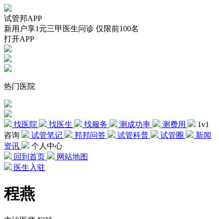
试管邦APP
新用户享1元三甲医生问诊 仅限前100名
打开APP
热门医院
找医院
找医生
找服务
测成功率
测费用
1v1
咨询
试管笔记
邦邦问答
试管科普
试管圈
新闻
资讯
个人中心
回到首页
网站地图
医生入驻
程燕