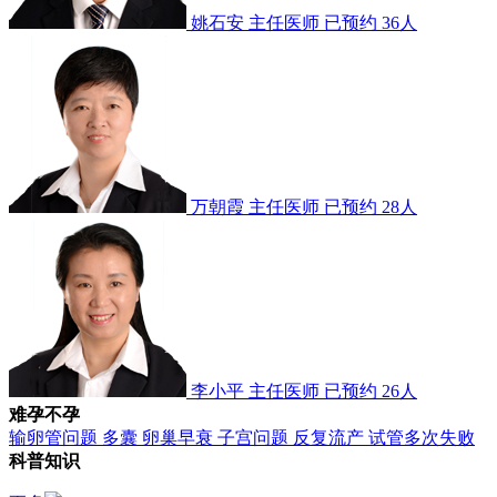
姚石安
主任医师
已预约 36人
万朝霞
主任医师
已预约 28人
李小平
主任医师
已预约 26人
难孕不孕
输卵管问题
多囊
卵巢早衰
子宫问题
反复流产
试管多次失败
科普知识