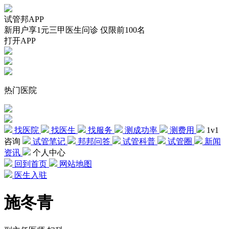
试管邦APP
新用户享1元三甲医生问诊 仅限前100名
打开APP
热门医院
找医院
找医生
找服务
测成功率
测费用
1v1
咨询
试管笔记
邦邦问答
试管科普
试管圈
新闻
资讯
个人中心
回到首页
网站地图
医生入驻
施冬青