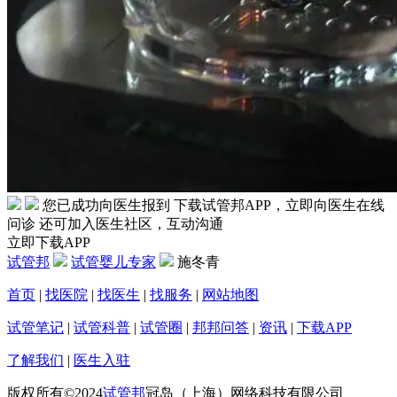
您已成功向医生报到
下载试管邦APP，立即向医生在线
问诊
还可加入医生社区，互动沟通
立即下载APP
试管邦
试管婴儿专家
施冬青
首页
|
找医院
|
找医生
|
找服务
|
网站地图
试管笔记
|
试管科普
|
试管圈
|
邦邦问答
|
资讯
|
下载APP
了解我们
|
医生入驻
版权所有©2024
试管邦
冠岛（上海）网络科技有限公司