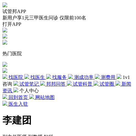
试管邦APP
新用户享1元三甲医生问诊 仅限前100名
打开APP
热门医院
找医院
找医生
找服务
测成功率
测费用
1v1
咨询
试管笔记
邦邦问答
试管科普
试管圈
新闻
资讯
个人中心
回到首页
网站地图
医生入驻
李建团