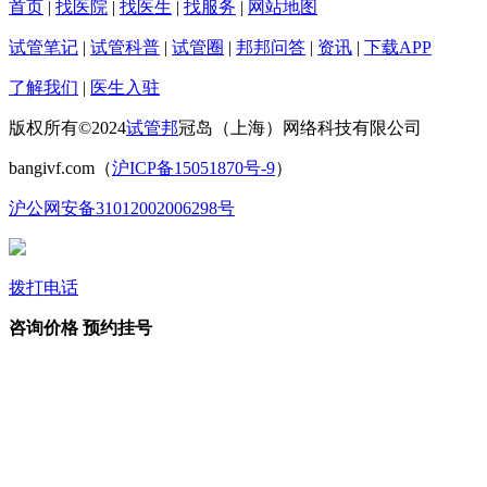
首页
|
找医院
|
找医生
|
找服务
|
网站地图
试管笔记
|
试管科普
|
试管圈
|
邦邦问答
|
资讯
|
下载APP
了解我们
|
医生入驻
版权所有©2024
试管邦
冠岛（上海）网络科技有限公司
bangivf.com（
沪ICP备15051870号-9
）
沪公网安备31012002006298号
拨打电话
咨询价格
预约挂号