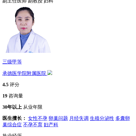
副主任医师
副教授
妇科
三级甲等
承德医学院附属医院
4.5
评分
19
咨询量
30年以上
从业年限
医生擅长：
女性不孕
卵巢问题
月经失调
生殖分泌性
多囊卵
巢综合症
不孕不育
妇产科
执业经历