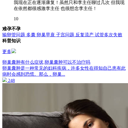
我现在正在逐渐康复！虽然只和李主任聊过几次 但我现
在依然都很感激李主任 也很想念李主任！
10
难孕不孕
输卵管问题
多囊
卵巢早衰
子宫问题
反复流产
试管多次失败
科普知识
更多
卵巢囊肿有什么症状,卵巢囊肿可以不治疗吗
卵巢囊肿是一种常见的妇科疾病，许多女性在得知自己患有此
病时会感到恐慌。那么，卵巢...
248