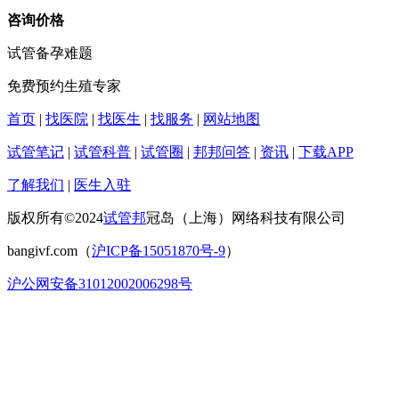
咨询价格
试管备孕难题
免费预约生殖专家
首页
|
找医院
|
找医生
|
找服务
|
网站地图
试管笔记
|
试管科普
|
试管圈
|
邦邦问答
|
资讯
|
下载APP
了解我们
|
医生入驻
版权所有©2024
试管邦
冠岛（上海）网络科技有限公司
bangivf.com（
沪ICP备15051870号-9
）
沪公网安备31012002006298号