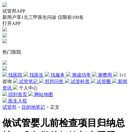
试管邦APP
新用户享1元三甲医生问诊 仅限前100名
打开APP
热门医院
找医院
找医生
找服务
测成功率
测费用
1v1
咨询
试管笔记
邦邦问答
试管科普
试管圈
新闻
资讯
个人中心
回到首页
网站地图
医生入驻
试管邦
>
目的地笔记
>
正文
做试管婴儿前检查项目归纳总