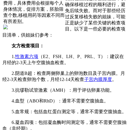
费用，具体费用会根据每个人
确保移植过程的顺利进行，避
身体情况，促排方案，胚胎筛
免后续失败。而对于那些经历
查个数,移植用药等因素不同而
过反复移植失败的姐妹，可能
有所差别。
正是缺少了某些关键的检查项
目。以下是一些必要的检查项
目清单，供姐妹们参考：
女方检查项目：
1.
性激素六项
（E2、FSH、LH、P、PRL、T）：建议在
月经的2-3天上午空腹抽血检查。
2.阴道B超：检查两侧卵巢上的卵泡数目及子宫内膜。月
经2-3天检查卵泡个数，月经12-14天检查
子宫内膜厚度
。
3.抗缪勒试管激素（AMH）：用于评估卵巢功能。
4.血型（ABO和RhD）：通常不需要空腹抽血。
5.血常规：包括血红蛋白测定等，通常不需要空腹抽血。
6.凝血四项：包括凝血酶时间测定等，通常不需要空腹抽
血（非经期）。