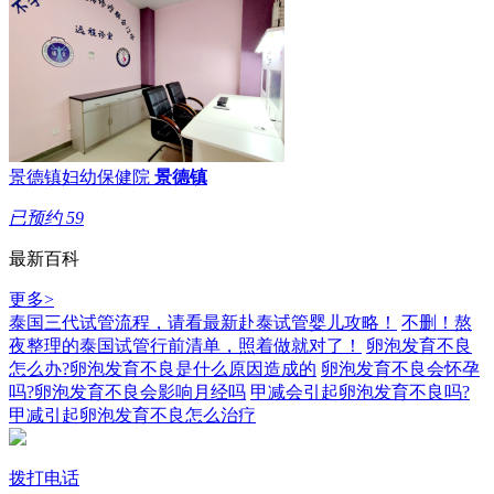
景德镇妇幼保健院
景德镇
已预约
59
最新百科
更多>
泰国三代试管流程，请看最新赴泰试管婴儿攻略！
不删！熬
夜整理的泰国试管行前清单，照着做就对了！
卵泡发育不良
怎么办?卵泡发育不良是什么原因造成的
卵泡发育不良会怀孕
吗?卵泡发育不良会影响月经吗
甲减会引起卵泡发育不良吗?
甲减引起卵泡发育不良怎么治疗
拨打电话