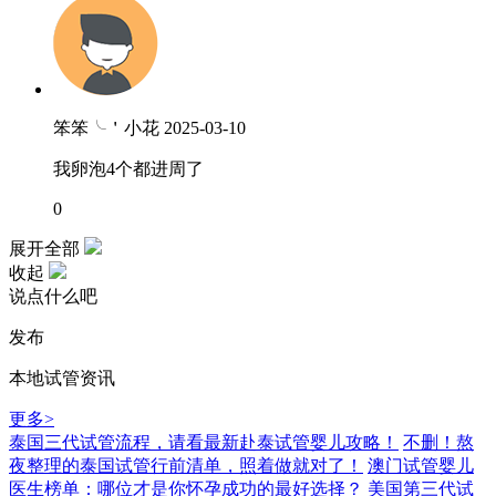
笨笨╰＇小花
2025-03-10
我卵泡4个都进周了
0
展开全部
收起
说点什么吧
发布
本地试管资讯
更多>
泰国三代试管流程，请看最新赴泰试管婴儿攻略！
不删！熬
夜整理的泰国试管行前清单，照着做就对了！
澳门试管婴儿
医生榜单：哪位才是你怀孕成功的最好选择？
美国第三代试