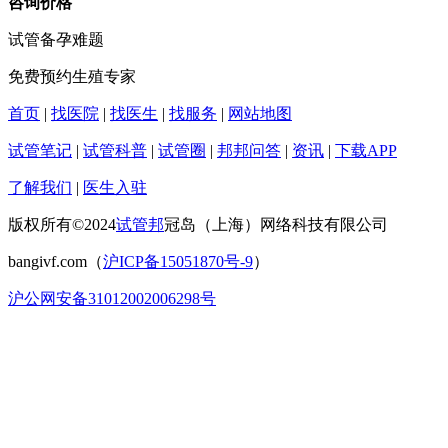
咨询价格
试管备孕难题
免费预约生殖专家
首页
|
找医院
|
找医生
|
找服务
|
网站地图
试管笔记
|
试管科普
|
试管圈
|
邦邦问答
|
资讯
|
下载APP
了解我们
|
医生入驻
版权所有©2024
试管邦
冠岛（上海）网络科技有限公司
bangivf.com（
沪ICP备15051870号-9
）
沪公网安备31012002006298号