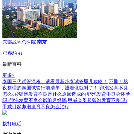
东部战区总医院
南京
已预约
41
最新百科
更多>
泰国三代试管流程，请看最新赴泰试管婴儿攻略！
不删！熬
夜整理的泰国试管行前清单，照着做就对了！
卵泡发育不良
怎么办?卵泡发育不良是什么原因造成的
卵泡发育不良会怀孕
吗?卵泡发育不良会影响月经吗
甲减会引起卵泡发育不良吗?
甲减引起卵泡发育不良怎么治疗
拨打电话