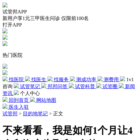
试管邦APP
新用户享1元三甲医生问诊 仅限前100名
打开APP
热门医院
找医院
找医生
找服务
测成功率
测费用
1v1
咨询
试管笔记
邦邦问答
试管科普
试管圈
新闻
资讯
个人中心
回到首页
网站地图
医生入驻
试管邦
>
目的地笔记
>
正文
不来看看，我是如何1个月让4