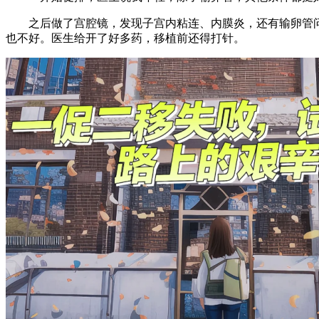
之后做了宫腔镜，发现子宫内粘连、内膜炎，还有输卵管问
也不好。医生给开了好多药，移植前还得打针。