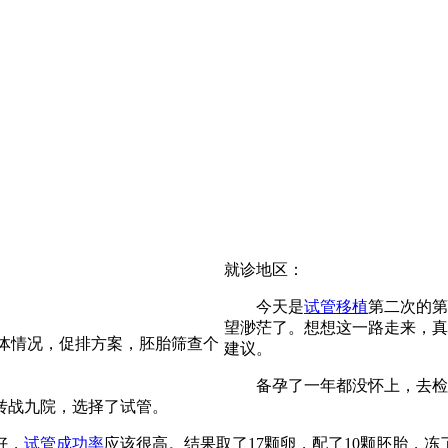
就诊地区：
今天是
试管移植
第二次的第
望渺茫了。想想这一路走来，真
体情况，促排方案，胚胎筛查个
建议。
备孕了一年都没怀上，去检查
转战九院，选择了试管。
好，
试管成功率
应该很高。结果取了17颗卵，配了10颗胚胎，冻