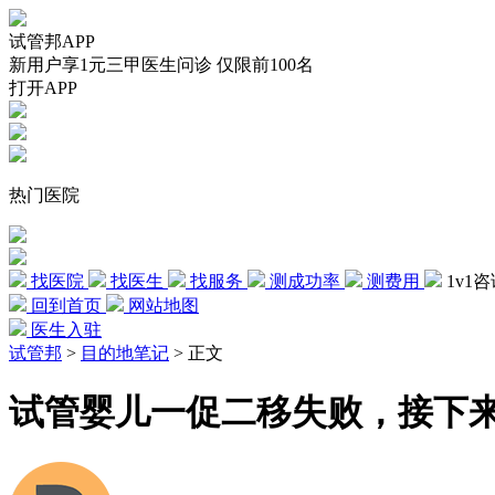
试管邦APP
新用户享1元三甲医生问诊 仅限前100名
打开APP
热门医院
找医院
找医生
找服务
测成功率
测费用
1v1
回到首页
网站地图
医生入驻
试管邦
>
目的地笔记
>
正文
试管婴儿一促二移失败，接下