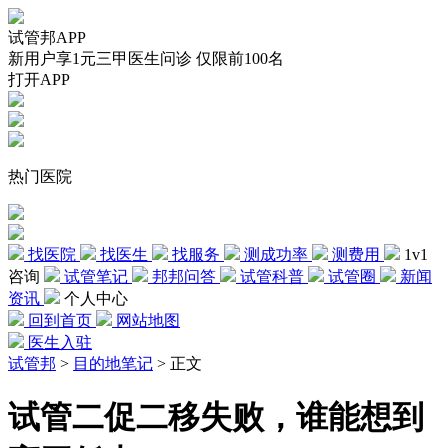
试管邦APP
新用户享1元三甲医生问诊 仅限前100名
打开APP
热门医院
找医院
找医生
找服务
测成功率
测费用
1v1
咨询
试管笔记
邦邦问答
试管科普
试管圈
新闻
资讯
个人中心
回到首页
网站地图
医生入驻
试管邦
>
目的地笔记
>
正文
试管二促二移失败，谁能想到