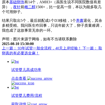
原本
基础卵泡
有14个，AMH3+（虽医生说不同医院数值有差
异），
夜针
前
雌二醇
1500+，比一促高一倍，本以为能多取几
个可用卵子。
结果只取出5个，最后就配成1个D3移植，1个
养囊
退化，其余
多精受精。我问医生咋回事，只说年龄大了，卵子质量难调，
我也成了这故事里无奈的一环。
声明：图片来源于网络，如有不当请联系删除
2025-08-10 15:30:00
上一篇： 93年试管一胎全流程，40天上岸经验！
下一篇： 取
卵真的有必要选全麻！
试管婴儿高成功率
点击查看
试管婴儿费用/流程
获取详情