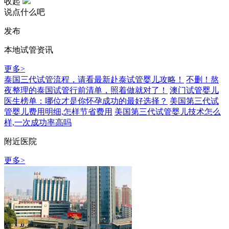
收起
说点什么吧
发布
本地试管资讯
更多>
泰国三代试管流程，请看最新赴泰试管婴儿攻略！
不删！熬
夜整理的泰国试管行前清单，照着做就对了！
澳门试管婴儿
医生榜单：哪位才是你怀孕成功的最好选择？
美国第三代试
管婴儿费用明细,怎样节省费用
美国第三代试管婴儿技术怎么
样,一次成功率高吗
附近医院
更多>