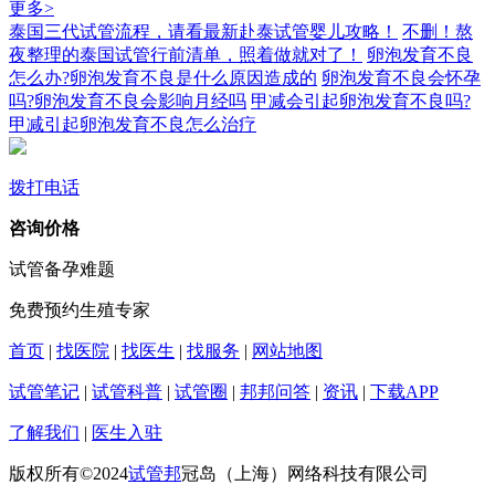
更多>
泰国三代试管流程，请看最新赴泰试管婴儿攻略！
不删！熬
夜整理的泰国试管行前清单，照着做就对了！
卵泡发育不良
怎么办?卵泡发育不良是什么原因造成的
卵泡发育不良会怀孕
吗?卵泡发育不良会影响月经吗
甲减会引起卵泡发育不良吗?
甲减引起卵泡发育不良怎么治疗
拨打电话
咨询价格
试管备孕难题
免费预约生殖专家
首页
|
找医院
|
找医生
|
找服务
|
网站地图
试管笔记
|
试管科普
|
试管圈
|
邦邦问答
|
资讯
|
下载APP
了解我们
|
医生入驻
版权所有©2024
试管邦
冠岛（上海）网络科技有限公司