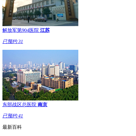
解放军第904医院
江苏
已预约
31
东部战区总医院
南京
已预约
41
最新百科