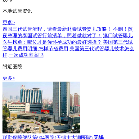
本地试管资讯
更多>
泰国三代试管流程，请看最新赴泰试管婴儿攻略！
不删！熬
夜整理的泰国试管行前清单，照着做就对了！
澳门试管婴儿
医生榜单：哪位才是你怀孕成功的最好选择？
美国第三代试
管婴儿费用明细,怎样节省费用
美国第三代试管婴儿技术怎么
样,一次成功率高吗
附近医院
更多>
联勤保障部队第904医院(无锡市太湖医院)
无锡