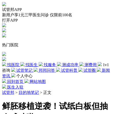
试管邦APP
新用户享1元三甲医生问诊 仅限前100名
打开APP
热门医院
找医院
找医生
找服务
测成功率
测费用
1v1
咨询
试管笔记
邦邦问答
试管科普
试管圈
新闻
资讯
个人中心
回到首页
网站地图
医生入驻
试管邦
>
目的地笔记
>
正文
鲜胚移植逆袭！试纸白板但抽