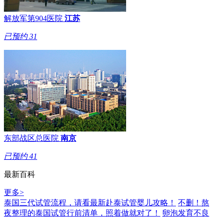
解放军第904医院
江苏
已预约
31
东部战区总医院
南京
已预约
41
最新百科
更多>
泰国三代试管流程，请看最新赴泰试管婴儿攻略！
不删！熬
夜整理的泰国试管行前清单，照着做就对了！
卵泡发育不良