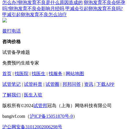
怎么办?卵泡发育不良是什么原因造成的
卵泡发育不良会怀孕
吗?卵泡发育不良会影响月经吗
甲减会引起卵泡发育不良吗?
甲减引起卵泡发育不良怎么治疗
拨打电话
咨询价格
试管备孕难题
免费预约生殖专家
首页
|
找医院
|
找医生
|
找服务
|
网站地图
试管笔记
|
试管科普
|
试管圈
|
邦邦问答
|
资讯
|
下载APP
了解我们
|
医生入驻
版权所有©2024
试管邦
冠岛（上海）网络科技有限公司
bangivf.com（
沪ICP备15051870号-9
）
沪公网安备31012002006298号