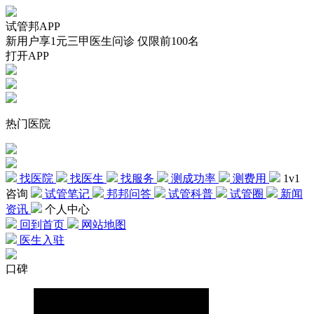
试管邦APP
新用户享1元三甲医生问诊 仅限前100名
打开APP
热门医院
找医院
找医生
找服务
测成功率
测费用
1v1
咨询
试管笔记
邦邦问答
试管科普
试管圈
新闻
资讯
个人中心
回到首页
网站地图
医生入驻
口碑