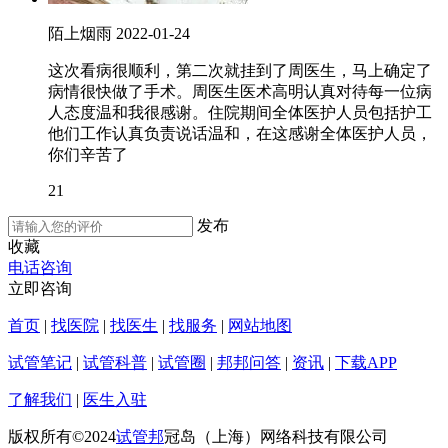
陌上烟雨
2022-01-24
这次看病很顺利，第二次就挂到了周医生，马上确定了
病情很快做了手术。周医生医术高明认真对待每一位病
人态度温和我很感谢。住院期间全体医护人员包括护工
他们工作认真负责说话温和，在这感谢全体医护人员，
你们辛苦了
21
发布
收藏
电话咨询
立即咨询
首页
|
找医院
|
找医生
|
找服务
|
网站地图
试管笔记
|
试管科普
|
试管圈
|
邦邦问答
|
资讯
|
下载APP
了解我们
|
医生入驻
版权所有©2024
试管邦
冠岛（上海）网络科技有限公司