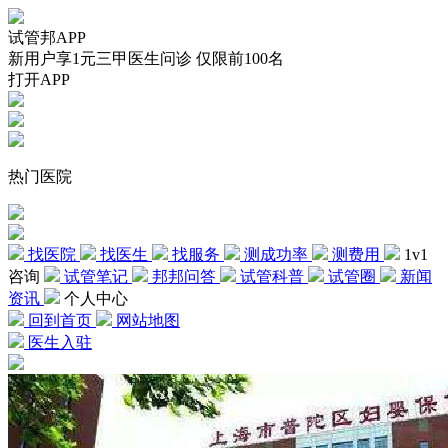
试管邦APP
新用户享1元三甲医生问诊 仅限前100名
打开APP
热门医院
找医院
找医生
找服务
测成功率
测费用
1v1
咨询
试管笔记
邦邦问答
试管科普
试管圈
新闻
资讯
个人中心
回到首页
网站地图
医生入驻