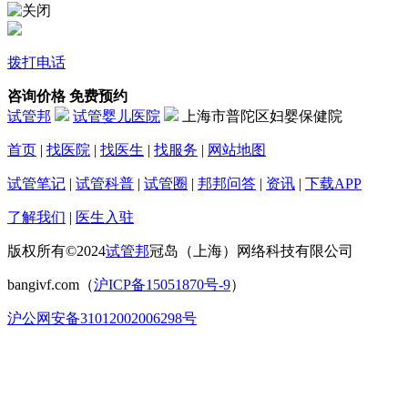
拨打电话
咨询价格
免费预约
试管邦
试管婴儿医院
上海市普陀区妇婴保健院
首页
|
找医院
|
找医生
|
找服务
|
网站地图
试管笔记
|
试管科普
|
试管圈
|
邦邦问答
|
资讯
|
下载APP
了解我们
|
医生入驻
版权所有©2024
试管邦
冠岛（上海）网络科技有限公司
bangivf.com（
沪ICP备15051870号-9
）
沪公网安备31012002006298号