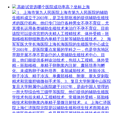
高龄试管选哪个医院成功率高？坐标上海
1、上海市第九人民医院上海市第九人民医院的辅助
生殖科成立于2003年，是卫生部批准的提供辅助生殖技
术的医疗机构。他们专门治疗各种男女不孕不育症，尤
其擅长运用各类辅助生殖技术来治疗不孕不育症。目前
该院可以提供宫腔内夫精人工授精技术、体外受精－胚
胎移植和卵细胞质内单精子注射等辅助生殖技术。2、海
军军医大学长海医院上海长海医院的生殖医学中心成立
于2001年，是医院重点发展的学科之一，也是华东地区
早期开展不孕不育诊疗的人类辅助生殖技术中心。目
前，他们能提供多种诊治技术，包括人工授精、体外受
精－胚胎移植、单精子卵胞浆内注射、囊胚培养与孵
化、未成熟卵子体外培养、多胎减胎技术、胚胎冷冻、
卵子冷冻、精子冷冻、单囊胚移植、附睾、睾丸穿刺取
精术和宫腹腔镜微创手术等。3、复旦大学附属中山医院
复旦大学附属中山医院建于1937年，是由中国人管理的
一所大型综合性三级甲等医院。他们提供的辅助生殖医
学技术包括夫精人工授精技术、常规体外受精－胚胎移
植技术和卵胞浆内单精子显微注射技术。4、上海仁济医
院上海仁济医院北院是以辅助生殖和优生技术而闻名的