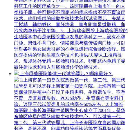
生殖医学专科医院，也是早期开展辅助生殖技术临床和
科研工作的医疗单位之一。该医院拥有上海市唯一的人
类精子库，并可根据不同患者的需求提供不孕不育诊疗
技术。他们提供的辅助生殖技术包括试管婴儿、夫精人
工授精、辅助孵化、囊胚培养、睾丸附睾显微取精、卵
泡浆内单精子注射等。5、上海瑞金医院上海瑞金医院的
生殖医学中心是该医院重点发展的学科之一，设有不孕
门诊、男性不育门诊、情绪健康与遗传咨询门诊，可以
针对各种男女因素引起的不孕症进行综合诊断治疗。该
医院提供的辅助生殖医学技术包括供/夫精人工授精技
术、常规体外受精－胚胎移植技术、卵胞浆内单精子显
微注射技术和植入前胚胎遗传学诊断技术。
上海哪些医院能做三代试管婴儿？哪家最好？
1.上海市第一妇婴医院想做第一代、第二代、第三代
试管婴儿可以选择上海市第一妇婴医院。上海市第一妇
婴保健院生殖中心开设了生殖男科、生殖遗传学、不孕
不育、反复着床失败、PCOS助孕、生育保存等专科门
诊。该院三代试管婴儿的成功率在60%左右。2.上海长
海医院上海长海医院生殖医学中心成立于2001年，是华
东地区较早的军队辅助生殖技术中心。可以做第一代、
第二代、第三代试管婴儿。上海长海医院在自然周期微
刺激、高龄不孕、卵巢功能障碍诊治等方面具有优势。