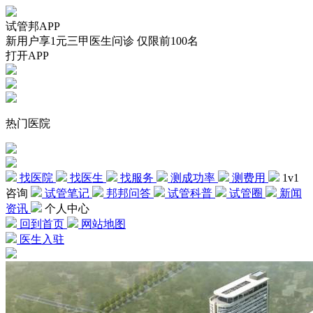
试管邦APP
新用户享1元三甲医生问诊 仅限前100名
打开APP
热门医院
找医院
找医生
找服务
测成功率
测费用
1v1
咨询
试管笔记
邦邦问答
试管科普
试管圈
新闻
资讯
个人中心
回到首页
网站地图
医生入驻