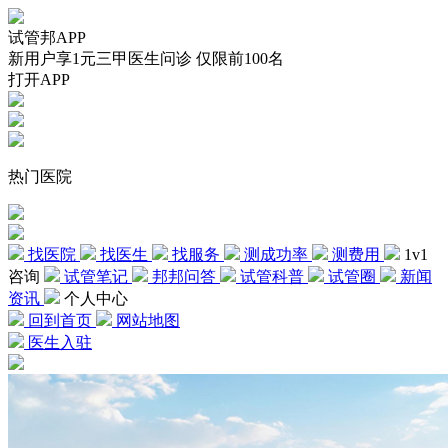
试管邦APP
新用户享1元三甲医生问诊 仅限前100名
打开APP
热门医院
找医院
找医生
找服务
测成功率
测费用
1v1
咨询
试管笔记
邦邦问答
试管科普
试管圈
新闻
资讯
个人中心
回到首页
网站地图
医生入驻