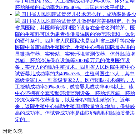
得了明显的疗效。人工授精成功率20%-30%。体外受精
胚胎移植的成功率为30%-40%。与国内外水平相比。
四川省人民医院试管婴儿技术怎么样，成功率是多少
四川省人民医院的试管婴儿做得很完善很稳定。作为
省属医院，其医师资源和医疗设备在全省名列前茅。医
院的生殖科可以为患者提供最温暖的治疗环境和一体化
的硬件条件。四川省人民医院也是四川省三级甲等综合
医院中首家辅助生殖医学。生殖中心拥有国际最先进的
显微操作器、实验站、实验环境监测仪器、体外胚胎培
养箱、胚胎冷冻保存设施等3000多万元的优良医疗设
备，实行人的辅助生殖技术。四川省人民医院生殖中心
试管婴儿成功率约为40%-53%。生殖科医生13人，其中
高级专家1人，副高级专家2人。医疗团队技术娴熟，人
工授精成功率20%-30%，试管婴儿成功率40%以上。该
中心还拥有全套实验环境监测设备、胚胎培养箱、胚胎
冷冻保存等仪器设备，以及全程辅助生殖诊疗。近年
来，该院生殖中心辅助生殖周期数量逐年增加，保持较
高的成功率。但试管成功率是由取卵结果和胚胎质量决
定的。
附近医院