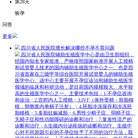
第28天
验孕
问答
更多
四川省人民医院擅长解决哪些不孕不育问题
四川省人民医院辅助生殖医学中心是由卫生部组织，
经国内知名专家批准，严格按照国家标准开展人工授精
和试管婴儿技术的国内辅助生殖医学中心之一。也是四
川省首家在三级甲等综合医院开展试管婴儿的辅助生殖
医学中心。该中心主要开展不孕症诊治和辅助生殖医学
领域的临床和科研活动，是目前国内规模较大、水平较
高的生殖医学中心之一。主要技术包括：1.不孕症咨询
和诊治；2.宫腔内人工授精；3.IVF（体外受精－胚胎移
植，卵胞浆内单精子注射）；4.胚胎冷冻保存和冷冻胚
胎移植；5.多胎妊娠减胎；6.男性少精子症、弱精子症、
无精子症和性功能障碍的诊断和治疗；7.复发性流产的
诊断和治疗；8.生殖内分泌疾病的诊断和治疗。生殖中
心对不同原因引起的不孕症给予了不同的治疗方法，取