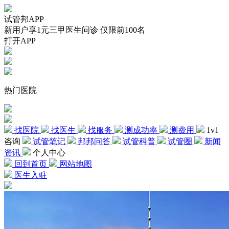
试管邦APP
新用户享1元三甲医生问诊 仅限前100名
打开APP
热门医院
找医院
找医生
找服务
测成功率
测费用
1v1
咨询
试管笔记
邦邦问答
试管科普
试管圈
新闻
资讯
个人中心
回到首页
网站地图
医生入驻