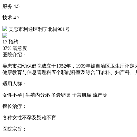
服务
4.5
技术
4.7
吴忠市利通区利宁北街901号
17
预约
87%
满意度
医院介绍：
吴忠市妇幼保健院成立于1952年，1999年被自治区卫生
健康教育与信息管理科五个职能科室及综合门诊科、妇产科、
适用人群：
女性不孕 | 生殖内分泌 多囊卵巢 子宫肌瘤 流产等
擅长治疗：
各种女性不孕及疑难不育
医院宗旨：