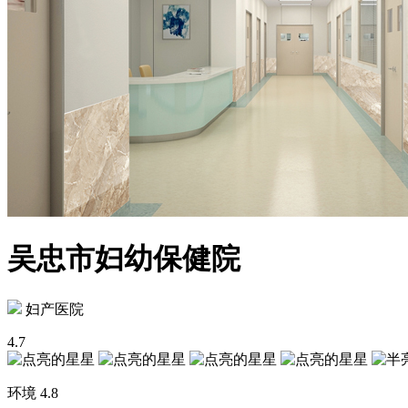
吴忠市妇幼保健院
妇产医院
4.7
环境
4.8