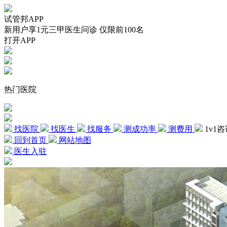
试管邦APP
新用户享1元三甲医生问诊 仅限前100名
打开APP
热门医院
找医院
找医生
找服务
测成功率
测费用
1v1
回到首页
网站地图
医生入驻