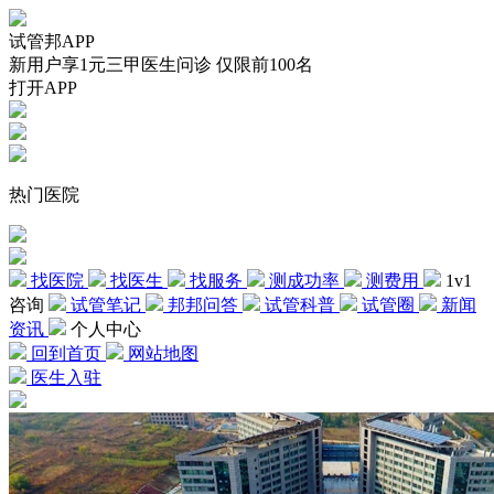
试管邦APP
新用户享1元三甲医生问诊 仅限前100名
打开APP
热门医院
找医院
找医生
找服务
测成功率
测费用
1v1
咨询
试管笔记
邦邦问答
试管科普
试管圈
新闻
资讯
个人中心
回到首页
网站地图
医生入驻