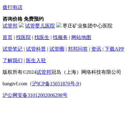
拨打电话
咨询价格
免费预约
试管邦
试管婴儿医院
枣庄矿业集团中心医院
首页
|
找医院
|
找医生
|
找服务
|
网站地图
试管笔记
|
试管科普
|
试管圈
|
邦邦问答
|
资讯
|
下载APP
了解我们
|
医生入驻
版权所有©2024
试管邦
冠岛（上海）网络科技有限公司
bangivf.com（
沪ICP备15051870号-9
）
沪公网安备31012002006298号