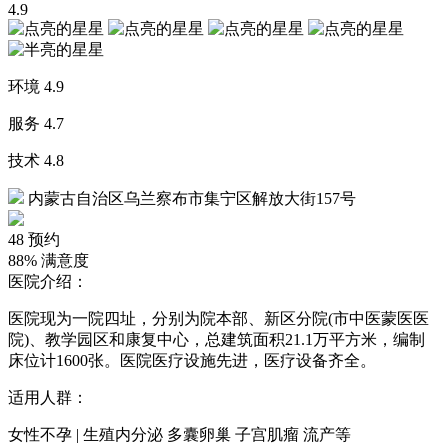
4.9
环境
4.9
服务
4.7
技术
4.8
内蒙古自治区乌兰察布市集宁区解放大街157号
48
预约
88%
满意度
医院介绍：
医院现为一院四址，分别为院本部、新区分院(市中医蒙医医
院)、教学园区和康复中心，总建筑面积21.1万平方米，编制
床位计1600张。医院医疗设施先进，医疗设备齐全。
适用人群：
女性不孕 | 生殖内分泌 多囊卵巢 子宫肌瘤 流产等