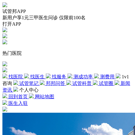
试管邦APP
新用户享1元三甲医生问诊 仅限前100名
打开APP
热门医院
找医院
找医生
找服务
测成功率
测费用
1v1
咨询
试管笔记
邦邦问答
试管科普
试管圈
新闻
资讯
个人中心
回到首页
网站地图
医生入驻