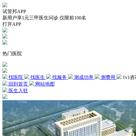
试管邦APP
新用户享1元三甲医生问诊 仅限前100名
打开APP
热门医院
找医院
找医生
找服务
测成功率
测费用
1v1
回到首页
网站地图
医生入驻