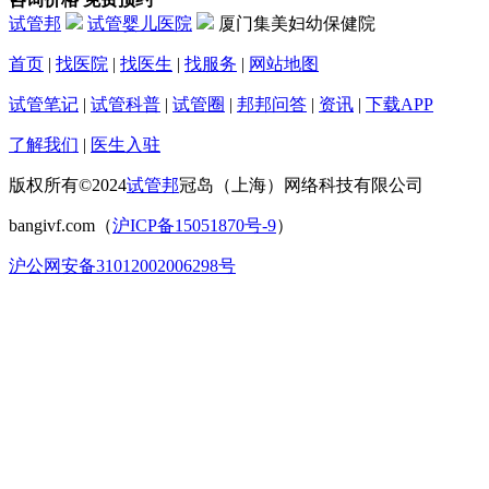
试管邦
试管婴儿医院
厦门集美妇幼保健院
首页
|
找医院
|
找医生
|
找服务
|
网站地图
试管笔记
|
试管科普
|
试管圈
|
邦邦问答
|
资讯
|
下载APP
了解我们
|
医生入驻
版权所有©2024
试管邦
冠岛（上海）网络科技有限公司
bangivf.com（
沪ICP备15051870号-9
）
沪公网安备31012002006298号