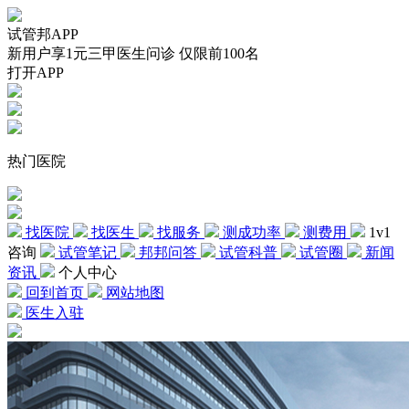
试管邦APP
新用户享1元三甲医生问诊 仅限前100名
打开APP
热门医院
找医院
找医生
找服务
测成功率
测费用
1v1
咨询
试管笔记
邦邦问答
试管科普
试管圈
新闻
资讯
个人中心
回到首页
网站地图
医生入驻