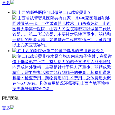
更多
山西的哪些医院可以做第二代试管婴儿？
山西省试管婴儿医院共有11家，其中8家医院都能够
同时做第一代、二代试管婴儿技术，山西省妇幼、山西
医科大学第一医院、山西人民医院等都可以做第二代试
管婴儿。第二代试管婴儿主要针对男性严重少、弱精和
无精症的患者人群，如果符合二代试管适应症，可以到
以上几家医院咨询。
在山西的医院做第二代试管婴儿的费用要多少？
第二代试管婴儿技术是卵胞浆内单精子注射，在显微
镜下选取形态正常、有活动力的精子直接注入卵细胞浆
内完成体外受精，主要是针对于男方严重少、弱精或无
精症，需要睾丸活检才能取到精子的夫妻。其费用通常
包括：检查费用、药物费用和手术费用，总体费用大概
在4~5万左右。具体费用情况还需要到山西当地医院根
据夫妻身体情况咨询。
附近医院
更多