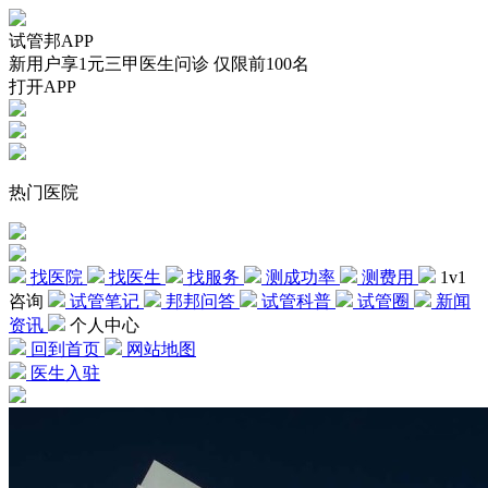
试管邦APP
新用户享1元三甲医生问诊 仅限前100名
打开APP
热门医院
找医院
找医生
找服务
测成功率
测费用
1v1
咨询
试管笔记
邦邦问答
试管科普
试管圈
新闻
资讯
个人中心
回到首页
网站地图
医生入驻