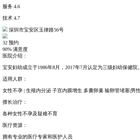
服务
4.6
技术
4.7
深圳市宝安区玉律路56号
32
预约
90%
满意度
医院介绍：
宝安妇幼成立于1986年8月，2017年7月认定为三级妇幼保健院
适用人群：
女性不孕 | 生殖内分泌 子宫内膜增生 多囊卵巢 输卵管堵塞|男性
擅长治疗：
各种女性不孕及疑难不育
医疗资源：
拥有专业的医疗专家和医护人员