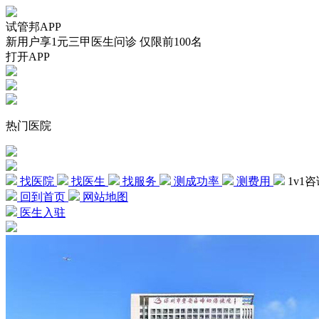
试管邦APP
新用户享1元三甲医生问诊 仅限前100名
打开APP
热门医院
找医院
找医生
找服务
测成功率
测费用
1v1
回到首页
网站地图
医生入驻