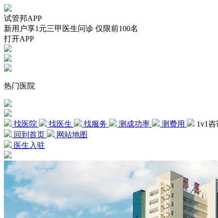
试管邦APP
新用户享1元三甲医生问诊 仅限前100名
打开APP
热门医院
找医院
找医生
找服务
测成功率
测费用
1v1
回到首页
网站地图
医生入驻