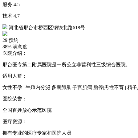
服务
4.5
技术
4.7
河北省邢台市桥西区钢铁北路618号
29
预约
88%
满意度
医院介绍：
邢台医专第二附属医院是一所公立非营利性三级综合医院。
适用人群：
女性不孕 | 生殖内分泌 多囊卵巢 子宫肌瘤 胎停|男性不育 | 精
医院荣誉：
全国百姓放心示范医院
医疗资源：
拥有专业的医疗专家和医护人员