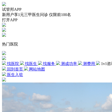
试管邦APP
新用户享1元三甲医生问诊 仅限前100名
打开APP
热门医院
找医院
找医生
找服务
测成功率
测费用
1v1
回到首页
网站地图
医生入驻