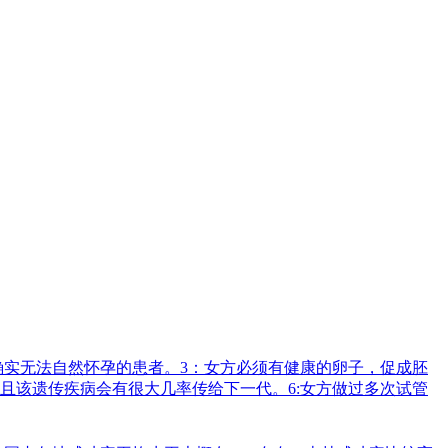
确实无法自然怀孕的患者。3：女方必须有健康的卵子，促成胚
且该遗传疾病会有很大几率传给下一代。6:女方做过多次试管