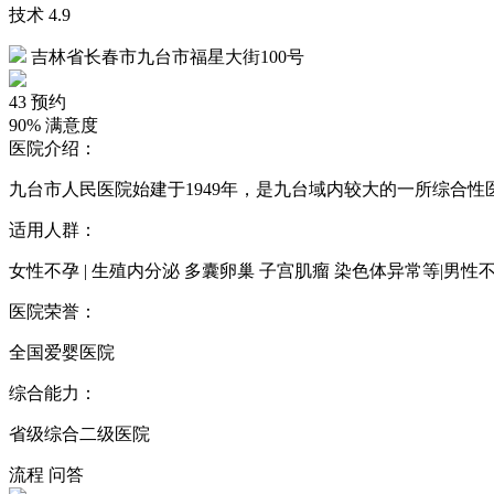
技术
4.9
吉林省长春市九台市福星大街100号
43
预约
90%
满意度
医院介绍：
九台市人民医院始建于1949年，是九台域内较大的一所综合性
适用人群：
女性不孕 | 生殖内分泌 多囊卵巢 子宫肌瘤 染色体异常等|男性不
医院荣誉：
全国爱婴医院
综合能力：
省级综合二级医院
流程
问答