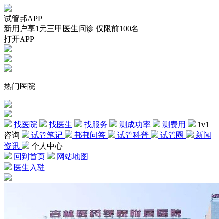
试管邦APP
新用户享1元三甲医生问诊 仅限前100名
打开APP
热门医院
找医院
找医生
找服务
测成功率
测费用
1v1
咨询
试管笔记
邦邦问答
试管科普
试管圈
新闻
资讯
个人中心
回到首页
网站地图
医生入驻