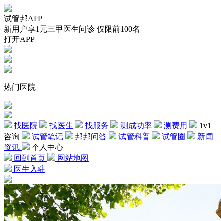
试管邦APP
新用户享1元三甲医生问诊 仅限前100名
打开APP
热门医院
找医院
找医生
找服务
测成功率
测费用
1v1
咨询
试管笔记
邦邦问答
试管科普
试管圈
新闻
资讯
个人中心
回到首页
网站地图
医生入驻