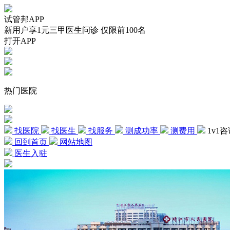
试管邦APP
新用户享1元三甲医生问诊 仅限前100名
打开APP
热门医院
找医院
找医生
找服务
测成功率
测费用
1v1
回到首页
网站地图
医生入驻