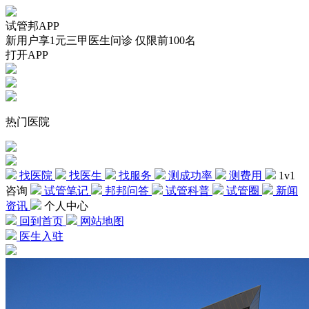
试管邦APP
新用户享1元三甲医生问诊 仅限前100名
打开APP
热门医院
找医院
找医生
找服务
测成功率
测费用
1v1
咨询
试管笔记
邦邦问答
试管科普
试管圈
新闻
资讯
个人中心
回到首页
网站地图
医生入驻