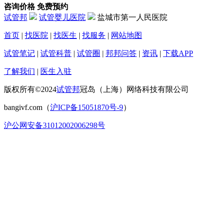
咨询价格
免费预约
试管邦
试管婴儿医院
盐城市第一人民医院
首页
|
找医院
|
找医生
|
找服务
|
网站地图
试管笔记
|
试管科普
|
试管圈
|
邦邦问答
|
资讯
|
下载APP
了解我们
|
医生入驻
版权所有©2024
试管邦
冠岛（上海）网络科技有限公司
bangivf.com（
沪ICP备15051870号-9
）
沪公网安备31012002006298号