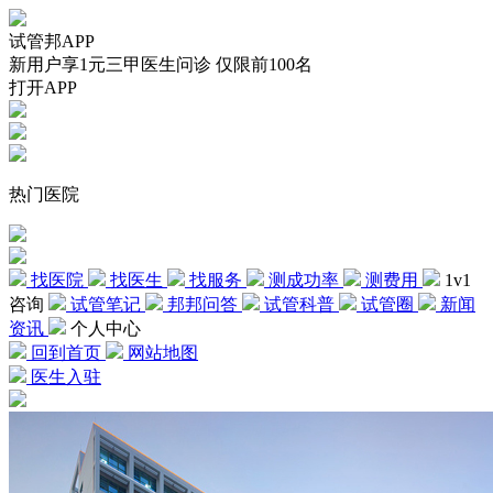
试管邦APP
新用户享1元三甲医生问诊 仅限前100名
打开APP
热门医院
找医院
找医生
找服务
测成功率
测费用
1v1
咨询
试管笔记
邦邦问答
试管科普
试管圈
新闻
资讯
个人中心
回到首页
网站地图
医生入驻