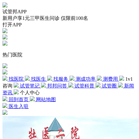
试管邦APP
新用户享1元三甲医生问诊 仅限前100名
打开APP
热门医院
找医院
找医生
找服务
测成功率
测费用
1v1
咨询
试管笔记
邦邦问答
试管科普
试管圈
新闻
资讯
个人中心
回到首页
网站地图
医生入驻