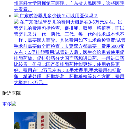
州医科大学附属第三医院，广东省人民医院，这些医院
去看看。
广东试管婴儿多少钱？可以用医保吗？
在广东做试管婴儿的费用大概是在3-5万元左右。试
管婴儿的费用包括检查、促排卵、取卵、移植等，而试
管婴儿又分一代、两代、三代。每一代的技术成本也不
一样，需要因人而异。具体费用如下:1.术前检查费:试管
手术前需要做全面检查，夫妻双方都需要，费用5000元
左右；2.促排卵费用:试管进入后，医生会给患者使用促
排卵药物。促排卵药分为国产药和进口药。一般进口药
比较贵，但是比国产促排卵药性能更好，使用效果更
好。费用在1-2万元左右；3.手术费用:手术费用包括取
卵、精液处理、胚胎培养、胚胎移植等各个方面，费用
大概在1-3万元。
附近医院
更多