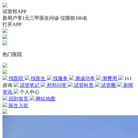
试管邦APP
新用户享1元三甲医生问诊 仅限前100名
打开APP
热门医院
找医院
找医生
找服务
测成功率
测费用
1v1
咨询
试管笔记
邦邦问答
试管科普
试管圈
新闻
资讯
个人中心
回到首页
网站地图
医生入驻