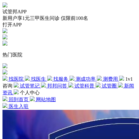
试管邦APP
新用户享1元三甲医生问诊 仅限前100名
打开APP
热门医院
找医院
找医生
找服务
测成功率
测费用
1v1
咨询
试管笔记
邦邦问答
试管科普
试管圈
新闻
资讯
个人中心
回到首页
网站地图
医生入驻