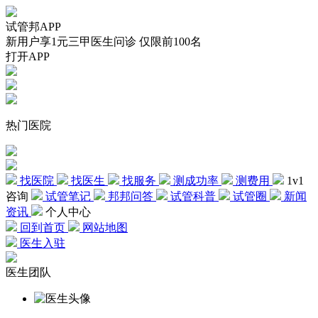
试管邦APP
新用户享1元三甲医生问诊 仅限前100名
打开APP
热门医院
找医院
找医生
找服务
测成功率
测费用
1v1
咨询
试管笔记
邦邦问答
试管科普
试管圈
新闻
资讯
个人中心
回到首页
网站地图
医生入驻
医生团队