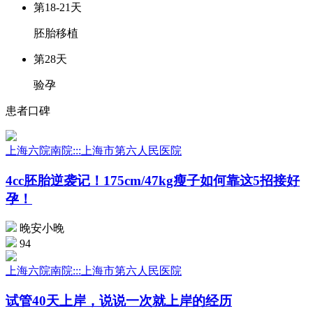
第18-21天
胚胎移植
第28天
验孕
患者口碑
上海六院南院:::上海市第六人民医院
4cc胚胎逆袭记！175cm/47kg瘦子如何靠这5招接好
孕！
晚安小晚
94
上海六院南院:::上海市第六人民医院
试管40天上岸，说说一次就上岸的经历