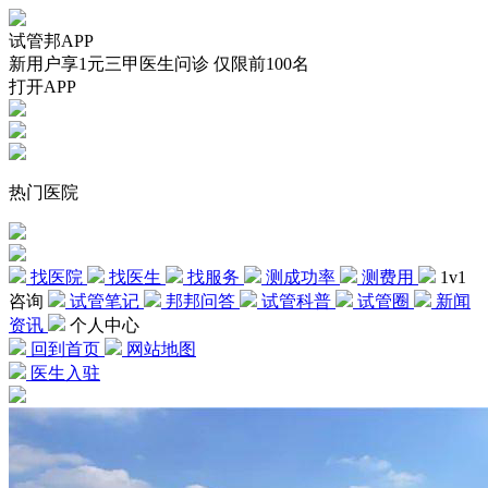
试管邦APP
新用户享1元三甲医生问诊 仅限前100名
打开APP
热门医院
找医院
找医生
找服务
测成功率
测费用
1v1
咨询
试管笔记
邦邦问答
试管科普
试管圈
新闻
资讯
个人中心
回到首页
网站地图
医生入驻