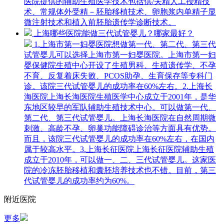
医院提供的辅助生殖医学技术包括供/夫精人工授精技
术、常规体外受精－胚胎移植技术、卵胞浆内单精子显
微注射技术和植入前胚胎遗传学诊断技术。
上海哪些医院能做三代试管婴儿？哪家最好？
1.上海市第一妇婴医院想做第一代、第二代、第三代
试管婴儿可以选择上海市第一妇婴医院。上海市第一妇
婴保健院生殖中心开设了生殖男科、生殖遗传学、不孕
不育、反复着床失败、PCOS助孕、生育保存等专科门
诊。该院三代试管婴儿的成功率在60%左右。2.上海长
海医院上海长海医院生殖医学中心成立于2001年，是华
东地区较早的军队辅助生殖技术中心。可以做第一代、
第二代、第三代试管婴儿。上海长海医院在自然周期微
刺激、高龄不孕、卵巢功能障碍诊治等方面具有优势。
而且，该院三代试管婴儿的成功率在60%左右，在国内
属于较高水平。3.上海长征医院上海长征医院辅助生殖
成立于2010年，可以做一、二、三代试管婴儿。这家医
院的冷冻胚胎移植和囊胚培养技术也不错。目前，第三
代试管婴儿的成功率约为60%。
附近医院
更多