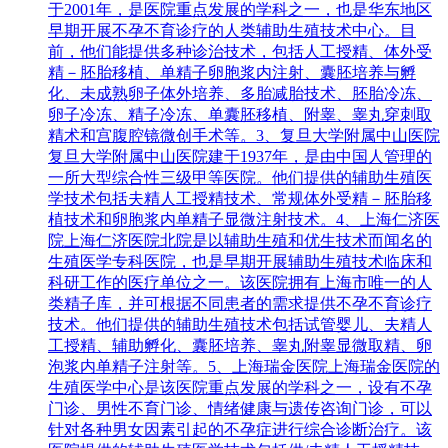
于2001年，是医院重点发展的学科之一，也是华东地区
早期开展不孕不育诊疗的人类辅助生殖技术中心。目
前，他们能提供多种诊治技术，包括人工授精、体外受
精－胚胎移植、单精子卵胞浆内注射、囊胚培养与孵
化、未成熟卵子体外培养、多胎减胎技术、胚胎冷冻、
卵子冷冻、精子冷冻、单囊胚移植、附睾、睾丸穿刺取
精术和宫腹腔镜微创手术等。3、复旦大学附属中山医院
复旦大学附属中山医院建于1937年，是由中国人管理的
一所大型综合性三级甲等医院。他们提供的辅助生殖医
学技术包括夫精人工授精技术、常规体外受精－胚胎移
植技术和卵胞浆内单精子显微注射技术。4、上海仁济医
院上海仁济医院北院是以辅助生殖和优生技术而闻名的
生殖医学专科医院，也是早期开展辅助生殖技术临床和
科研工作的医疗单位之一。该医院拥有上海市唯一的人
类精子库，并可根据不同患者的需求提供不孕不育诊疗
技术。他们提供的辅助生殖技术包括试管婴儿、夫精人
工授精、辅助孵化、囊胚培养、睾丸附睾显微取精、卵
泡浆内单精子注射等。5、上海瑞金医院上海瑞金医院的
生殖医学中心是该医院重点发展的学科之一，设有不孕
门诊、男性不育门诊、情绪健康与遗传咨询门诊，可以
针对各种男女因素引起的不孕症进行综合诊断治疗。该