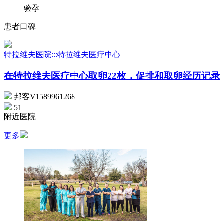
验孕
患者口碑
特拉维夫医院:::特拉维夫医疗中心
在特拉维夫医疗中心取卵22枚，促排和取卵经历记录
邦客V1589961268
51
附近医院
更多