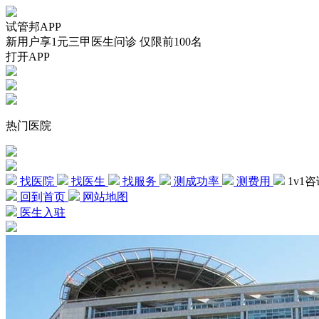
试管邦APP
新用户享1元三甲医生问诊 仅限前100名
打开APP
热门医院
找医院
找医生
找服务
测成功率
测费用
1v1
回到首页
网站地图
医生入驻