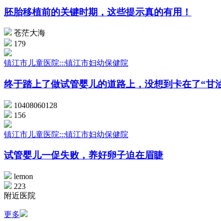
胚胎移植前的关键时期，这些提示真的有用！
苍茫大海
179
镇江市儿童医院:::镇江市妇幼保健院
终于踏上了做试管婴儿的道路上，没想到卡在了“甘
10408060128
156
镇江市儿童医院:::镇江市妇幼保健院
试管婴儿一促失败，养好卵子迫在眉睫
lemon
223
附近医院
更多