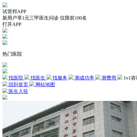
试管邦APP
新用户享1元三甲医生问诊 仅限前100名
打开APP
热门医院
找医院
找医生
找服务
测成功率
测费用
1v1
回到首页
网站地图
医生入驻