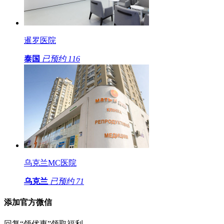
暹罗医院
泰国
已预约
116
乌克兰MC医院
乌克兰
已预约
71
添加官方微信
回复“领优惠”领取福利