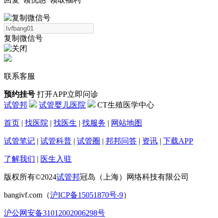
复制微信号
联系客服
预约挂号
打开APP立即问诊
试管邦
试管婴儿医院
CT生殖医学中心
首页
|
找医院
|
找医生
|
找服务
|
网站地图
试管笔记
|
试管科普
|
试管圈
|
邦邦问答
|
资讯
|
下载APP
了解我们
|
医生入驻
版权所有©2024
试管邦
冠岛（上海）网络科技有限公司
bangivf.com（
沪ICP备15051870号-9
）
沪公网安备31012002006298号