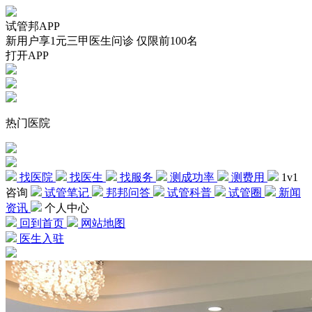
试管邦APP
新用户享1元三甲医生问诊 仅限前100名
打开APP
热门医院
找医院
找医生
找服务
测成功率
测费用
1v1
咨询
试管笔记
邦邦问答
试管科普
试管圈
新闻
资讯
个人中心
回到首页
网站地图
医生入驻