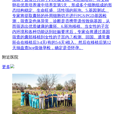
卵在优质培养液中培养至第5天，形成多个细胞组成的形
态结构稳定、生命旺盛、活性强的胚泡。5.基因测试。
专家将提取囊胚的外周细胞切片进行PGS/PGD基因检
测，筛查染色体异常，诊断是否携带遗传致病基因，从
而筛选出优质健康的囊胚。6.胚泡移植。当女性的子宫
内环境和各种功能达到妊娠要求后，专家会将通过基因
筛查的囊胚移植到女性的子宫内.7.检测、回国。通常囊
胚会在移植后3-4天(有的5-6天)植入。然后在移植后第12
天抽血查hcg值做孕检，确定是否怀孕。
附近医院
更多