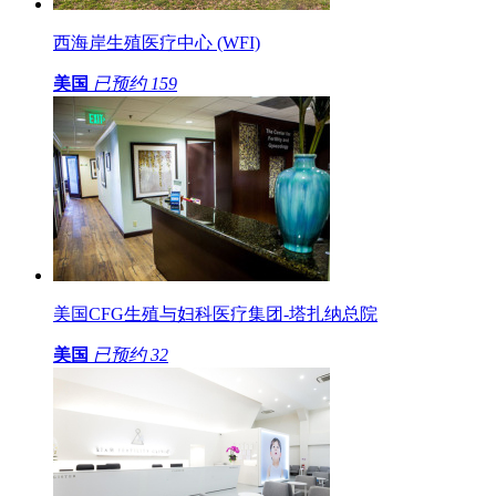
西海岸生殖医疗中心 (WFI)
美国
已预约
159
美国CFG生殖与妇科医疗集团-塔扎纳总院
美国
已预约
32