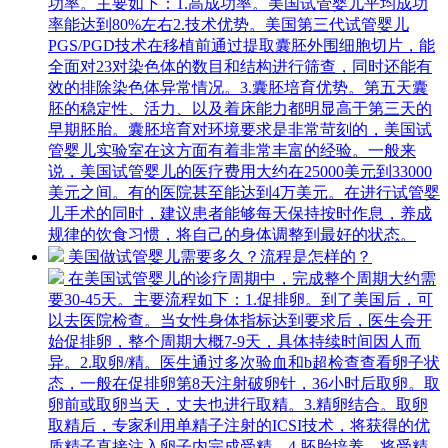
功率。主要如下：1.高成功率。美国试管婴儿平均成功
率能达到80%左右2.技术优势。美国第三代试管婴儿
PGS/PGD技术在移植前通过提取囊胚外围细胞切片，能
全面对23对染色体的数目和结构进行筛查，同时还能有
效的排除染色体异常情况。3.囊胚培育优势。第五天囊
胚的稳定性、活力、以及着床能力都明显高于第三天的
早期胚胎。囊胚培育对环境要求是非常苛刻的，美国试
管婴儿实验室在这方面有着非常丰富的经验。一般来
说，美国试管婴儿的医疗费用大约在25000美元到33000
美元之间。有的医院甚至能达到4万美元。在进行试管婴
儿手术的同时，建议患者能够每天保持按时作息，养成
规律的饮食习惯，将自己的身体调整到最好的状态。
美国做试管婴儿需要多久？流程是怎样的？
在美国试管婴儿的诊疗周期中，完成整个周期大约需
要30-45天。主要流程如下：1.促排卵。到了美国后，可
以去医院检查。当女性身体指标达到要求后，医生会开
始促排卵，整个周期大概7-9天，具体持续时间因人而
异。2.取卵/精。医生通过多次验血和b超检查查看卵子状
态，一般在促排卵第8天注射破卵针，36小时后取卵。取
卵前或取卵当天，丈夫也进行取精。3.精卵结合。取卵
取精后，专家利用单精子注射的ICSI技术，将获得的优
质精子直接注入卵子内完成受精。4.胚胎培养。将受精