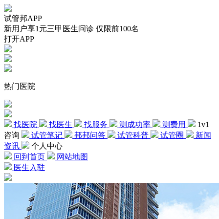
试管邦APP
新用户享1元三甲医生问诊 仅限前100名
打开APP
热门医院
找医院
找医生
找服务
测成功率
测费用
1v1
咨询
试管笔记
邦邦问答
试管科普
试管圈
新闻
资讯
个人中心
回到首页
网站地图
医生入驻