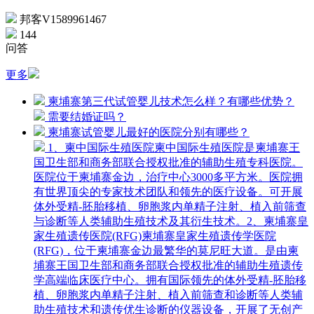
邦客V1589961467
144
问答
更多
柬埔寨第三代试管婴儿技术怎么样？有哪些优势？
需要结婚证吗？
柬埔寨试管婴儿最好的医院分别有哪些？
1、柬中国际生殖医院柬中国际生殖医院是柬埔寨王
国卫生部和商务部联合授权批准的辅助生殖专科医院。
医院位于柬埔寨金边，治疗中心3000多平方米。医院拥
有世界顶尖的专家技术团队和领先的医疗设备。可开展
体外受精-胚胎移植、卵胞浆内单精子注射、植入前筛查
与诊断等人类辅助生殖技术及其衍生技术。2、柬埔寨皇
家生殖遗传医院(RFG)柬埔寨皇家生殖遗传学医院
(RFG)，位于柬埔寨金边最繁华的莫尼旺大道。是由柬
埔寨王国卫生部和商务部联合授权批准的辅助生殖遗传
学高端临床医疗中心。拥有国际领先的体外受精-胚胎移
植、卵胞浆内单精子注射、植入前筛查和诊断等人类辅
助生殖技术和遗传优生诊断的仪器设备，开展了无创产