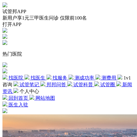
试管邦APP
新用户享1元三甲医生问诊 仅限前100名
打开APP
热门医院
找医院
找医生
找服务
测成功率
测费用
1v1
咨询
试管笔记
邦邦问答
试管科普
试管圈
新闻
资讯
个人中心
回到首页
网站地图
医生入驻