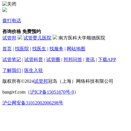
拨打电话
咨询价格
免费预约
试管邦
试管婴儿医院
南方医科大学顺德医院
首页
|
找医院
|
找医生
|
找服务
|
网站地图
试管笔记
|
试管科普
|
试管圈
|
邦邦问答
|
资讯
|
下载APP
了解我们
|
医生入驻
版权所有©2024
试管邦
冠岛（上海）网络科技有限公司
bangivf.com（
沪ICP备15051870号-9
）
沪公网安备31012002006298号