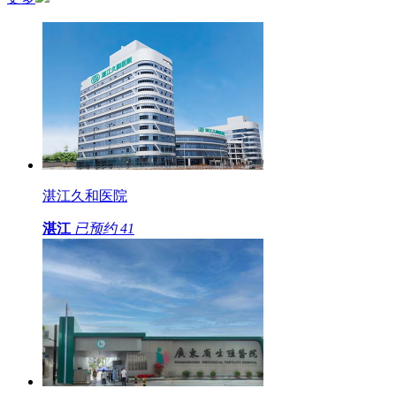
湛江久和医院
湛江
已预约
41