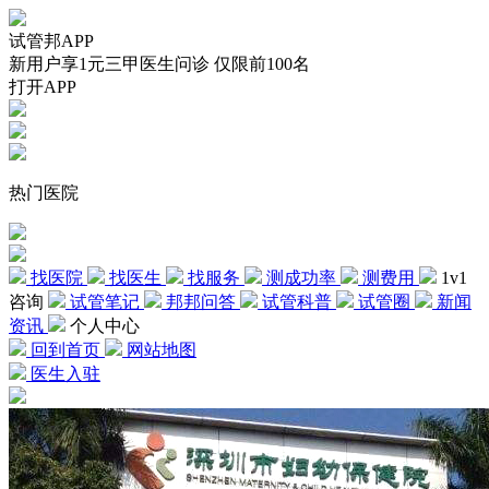
试管邦APP
新用户享1元三甲医生问诊 仅限前100名
打开APP
热门医院
找医院
找医生
找服务
测成功率
测费用
1v1
咨询
试管笔记
邦邦问答
试管科普
试管圈
新闻
资讯
个人中心
回到首页
网站地图
医生入驻