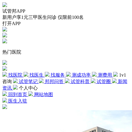
试管邦APP
新用户享1元三甲医生问诊 仅限前100名
打开APP
热门医院
找医院
找医生
找服务
测成功率
测费用
1v1
咨询
试管笔记
邦邦问答
试管科普
试管圈
新闻
资讯
个人中心
回到首页
网站地图
医生入驻