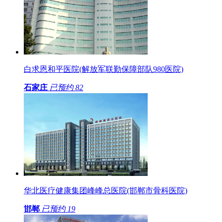
白求恩和平医院(解放军联勤保障部队980医院)
石家庄
已预约
82
华北医疗健康集团峰峰总医院(邯郸市骨科医院)
邯郸
已预约
19