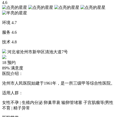
4.6
环境
4.7
服务
4.6
技术
4.8
河北省沧州市新华区清池大道7号
18
预约
89%
满意度
医院介绍：
沧州市人民医院始建于1961年，是一所三级甲等综合性医院。
适用人群：
女性不孕 | 生殖内分泌 卵巢早衰 输卵管堵塞 子宫肌瘤等|男性
不育 | 精子异常