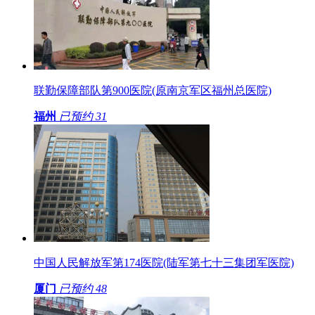
联勤保障部队第900医院(原南京军区福州总医院)
福州
已预约
31
中国人民解放军第174医院(陆军第七十三集团军医院)
厦门
已预约
48