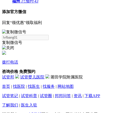
福州
已预约
43
添加官方微信
回复“领优惠”领取福利
复制微信号
拨打电话
咨询价格
免费预约
试管邦
试管婴儿医院
莆田学院附属医院
首页
|
找医院
|
找医生
|
找服务
|
网站地图
试管笔记
|
试管科普
|
试管圈
|
邦邦问答
|
资讯
|
下载APP
了解我们
|
医生入驻