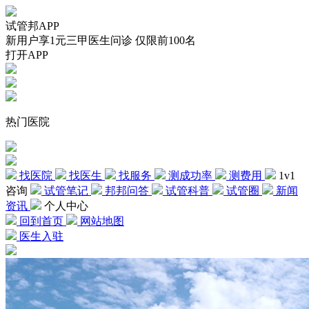
试管邦APP
新用户享1元三甲医生问诊 仅限前100名
打开APP
热门医院
找医院
找医生
找服务
测成功率
测费用
1v1
咨询
试管笔记
邦邦问答
试管科普
试管圈
新闻
资讯
个人中心
回到首页
网站地图
医生入驻