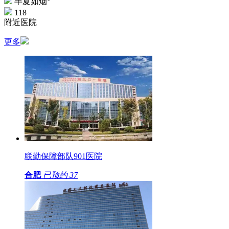
半夏如烟°
118
附近医院
更多
联勤保障部队901医院
合肥
已预约
37