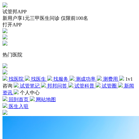
试管邦APP
新用户享1元三甲医生问诊 仅限前100名
打开APP
热门医院
找医院
找医生
找服务
测成功率
测费用
1v1
咨询
试管笔记
邦邦问答
试管科普
试管圈
新闻
资讯
个人中心
回到首页
网站地图
医生入驻