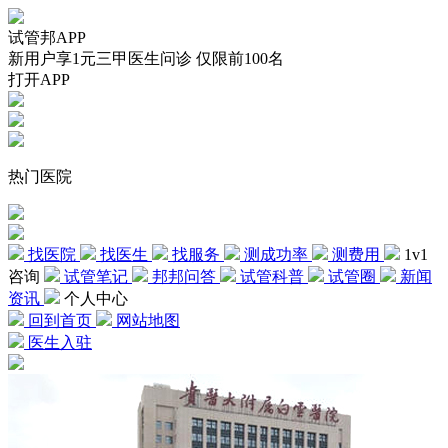
试管邦APP
新用户享1元三甲医生问诊 仅限前100名
打开APP
热门医院
找医院
找医生
找服务
测成功率
测费用
1v1
咨询
试管笔记
邦邦问答
试管科普
试管圈
新闻
资讯
个人中心
回到首页
网站地图
医生入驻