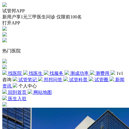
试管邦APP
新用户享1元三甲医生问诊 仅限前100名
打开APP
热门医院
找医院
找医生
找服务
测成功率
测费用
1v1
咨询
试管笔记
邦邦问答
试管科普
试管圈
新闻
资讯
个人中心
回到首页
网站地图
医生入驻