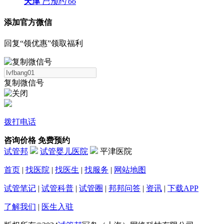
天津
已预约
66
添加官方微信
回复“领优惠”领取福利
复制微信号
拨打电话
咨询价格
免费预约
试管邦
试管婴儿医院
平津医院
首页
|
找医院
|
找医生
|
找服务
|
网站地图
试管笔记
|
试管科普
|
试管圈
|
邦邦问答
|
资讯
|
下载APP
了解我们
|
医生入驻