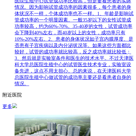
医院生殖中心试管成功率比较高，但是要看患者的实际
情况。因为影响试管成功率的因素很多，每个患者的身
体状况不一样，个体成功率也不一样。1、年龄是影响试
管成功率的一个明显因素。一般35岁以下的女性试管成
功率较高，约为60%-70%。35-40岁的女性，试管成功率
会下降到40%左右，而40岁以上的女性，成功率只有
10%-20%左右。2、患者的身体状况如子宫内膜厚度、是
否患有子宫疾病以及内分泌状况等。如果这些方面都比
较好，试管的成功率就比较高，反之成功率就比较低；
3、然后就是实验室条件和医生的技术水平。不过天津医
科大学总医院生殖中心的试管医生技术专业，实验室设
备先进，这点不用太担心。总的来说，在天津医科大学
总医院生殖中心做试管的成功率主要还是看患者自身的
情况。
附近医院
更多