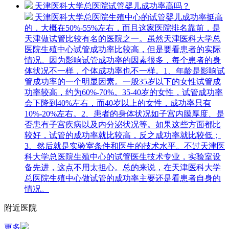
天津医科大学总医院试管婴儿成功率高吗？
天津医科大学总医院生殖中心的试管婴儿成功率挺高
的，大概在50%-55%左右，而且这家医院排名靠前，是
天津做试管比较有名的医院之一。虽然天津医科大学总
医院生殖中心试管成功率比较高，但是要看患者的实际
情况。因为影响试管成功率的因素很多，每个患者的身
体状况不一样，个体成功率也不一样。1、年龄是影响试
管成功率的一个明显因素。一般35岁以下的女性试管成
功率较高，约为60%-70%。35-40岁的女性，试管成功率
会下降到40%左右，而40岁以上的女性，成功率只有
10%-20%左右。2、患者的身体状况如子宫内膜厚度、是
否患有子宫疾病以及内分泌状况等。如果这些方面都比
较好，试管的成功率就比较高，反之成功率就比较低；
3、然后就是实验室条件和医生的技术水平。不过天津医
科大学总医院生殖中心的试管医生技术专业，实验室设
备先进，这点不用太担心。总的来说，在天津医科大学
总医院生殖中心做试管的成功率主要还是看患者自身的
情况。
附近医院
更多