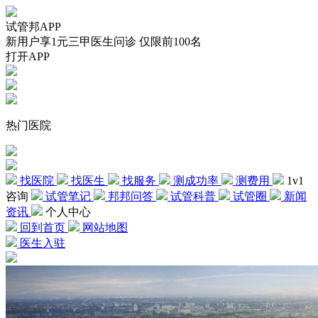
试管邦APP
新用户享1元三甲医生问诊 仅限前100名
打开APP
热门医院
找医院
找医生
找服务
测成功率
测费用
1v1
咨询
试管笔记
邦邦问答
试管科普
试管圈
新闻
资讯
个人中心
回到首页
网站地图
医生入驻