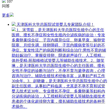
107
问答
更多
天津医科大学总医院试管婴儿专家团队介绍！
1、宋雪茹，是天津医科大学总医院生殖中心的主任
医师。擅长不孕症和女性生殖内分泌疾病的诊治；专攻
多囊卵巢综合征、子宫内膜异位症、卵巢早衰、输卵管
阻塞、月经失调、排卵障碍、子宫内膜病变等引起的不
孕症。复发性流产的病因判断和综合治疗:男性不育的辅
助妊娠治疗。掌握促排卵、阴道超声诊疗、人工授精、
体外受精-胚胎移植试管婴儿等辅助生殖技术。2、随笑
琳，是天津医科大学总医院生殖中心的主任医师。擅长
女性不孕症的诊断与治疗，不孕不育与避孕咨询，心理
咨询与治疗。辅助生殖技术经验丰富，从事妇产科工作
30余年。3、赵晓徽，是天津医科大学总医院生殖中心的
副主任医师。从事妇产科临床，尤其是不孕不育和试管
婴儿技术近30年。专业擅长不孕症、多囊卵巢等妇科内
分泌疾病的诊治，人工授精和试管婴儿等辅助生殖技术
患者的个体化超排卵方案，擅长辅助生殖技术的各种手
术操作。