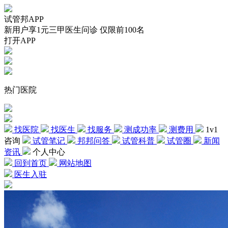
试管邦APP
新用户享1元三甲医生问诊 仅限前100名
打开APP
热门医院
找医院
找医生
找服务
测成功率
测费用
1v1
咨询
试管笔记
邦邦问答
试管科普
试管圈
新闻
资讯
个人中心
回到首页
网站地图
医生入驻