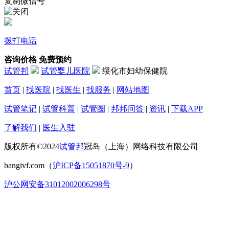
复制微信号
拨打电话
咨询价格
免费预约
试管邦
试管婴儿医院
绥化市妇幼保健院
首页
|
找医院
|
找医生
|
找服务
|
网站地图
试管笔记
|
试管科普
|
试管圈
|
邦邦问答
|
资讯
|
下载APP
了解我们
|
医生入驻
版权所有©2024
试管邦
冠岛（上海）网络科技有限公司
bangivf.com（
沪ICP备15051870号-9
）
沪公网安备31012002006298号